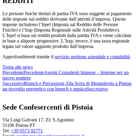
REDDITI
Le persone fisiche titolari di partita IVA sono soggette al pagamento
delle imposte sul reddito derivante dall’attività d’impresa. Queste
imposte includono l’Irpef (Imposta sul Reddito delle Persone
Fisiche) e l’Irap (Imposta Regionale sulle Attività Produttive).
L’Irpef si basa sui redditi prodotti dalla partita IVA e viene calcolata
in base a aliquote progressive. L’Irap, invece, è una tassa regionale
legata sul valore aggiunto prodotto dall’impresa.
Approfondimenti tramite il
servizio gestione aziendale e contabilità
Torna alle news
Precedente
Precedente
Agenti Consulenti Imprese – Insieme per un
nuovo sentiero
Successivo
Brunch e Percussioni Alla Serra di Montuliveto a Pistoia
un risveglio energetico con brunch e musica
Successivo
Sede Confesercenti di Pistoia
Via Luigi Galvani 17, ZI: S.Agostino
51100 Pistoia PT
Tel:
+39 0573 92771