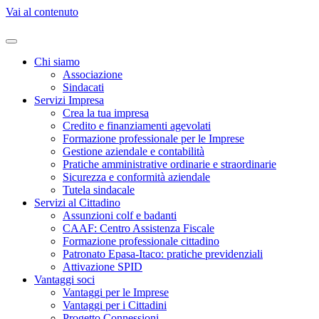
Vai al contenuto
Chi siamo
Associazione
Sindacati
Servizi Impresa
Crea la tua impresa
Credito e finanziamenti agevolati
Formazione professionale per le Imprese
Gestione aziendale e contabilità
Pratiche amministrative ordinarie e straordinarie
Sicurezza e conformità aziendale
Tutela sindacale
Servizi al Cittadino
Assunzioni colf e badanti
CAAF: Centro Assistenza Fiscale
Formazione professionale cittadino
Patronato Epasa-Itaco: pratiche previdenziali
Attivazione SPID
Vantaggi soci
Vantaggi per le Imprese
Vantaggi per i Cittadini
Progetto Connessioni