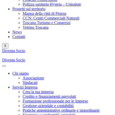
Polizza sanitaria Hygeia – Unisalute
Progetti sul territorio
Mappa della città di Pistoia
CCN: Centri Commerciali Naturali
Toscana Turismo e Congressi
Vetrina Toscana
News
Contatti
X
Diventa Socio
Diventa Socio
Chi siamo
Associazione
Sindacati
Servizi Impresa
Crea la tua impresa
Credito e finanziamenti agevolati
Formazione professionale per le Imprese
Gestione aziendale e contabilità
Pratiche amministrative ordinarie e straordinarie
Sicurezza e conformità aziendale