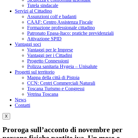
Tutela sindacale
Servizi al Cittadino
Assunzioni colf e badanti
CAAF: Centro Assistenza Fiscale
Formazione professionale cittadino
Patronato Epasa-Itaco: pratiche previdenziali
Attivazione SPID
Vantaggi soci
Vantaggi per le Imprese
Vantaggi per i Cittadini
Progetto Connessioni
Polizza sanitaria Hygeia – Unisalute
Progetti sul territorio
Mappa della città di Pistoia
CCN: Centri Commerciali Naturali
Toscana Turismo e Congressi
Vetrina Toscana
News
Contatti
X
Proroga sull’acconto di novembre per
persone fisiche partite iva. Un mese e